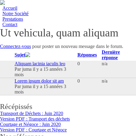
Accueil
Notre Société
Prestations
Contact
Ut vehicula, quam aliquam
Connectez-vous
pour poster un nouveau message dans le forum.
Dernière
Sujet
Réponses
réponse
Sujet normal
Aliquam lacinia iaculis leo
0
n/a
Par
juma
il y a 15 années 3
mois
Sujet normal
Lorem ipsum dolor sit am
0
n/a
Par
juma
il y a 15 années 3
mois
Récépissés
Transport de Déchets : Juin 2020
Version PDF : Transport des déchets
Courtage et Négoce : Juin 2020
Version PDF : Courtage et Négoce