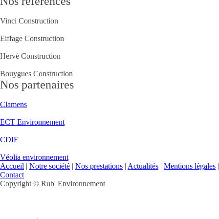
Nos références
Vinci Construction
Eiffage Construction
Hervé Construction
Bouygues Construction
Nos partenaires
Clamens
ECT Environnement
CDIF
Véolia environnement
Accueil
|
Notre société
|
Nos prestations
|
Actualités
|
Mentions légales
|
Contact
Copyright ©
Rub' Environnement