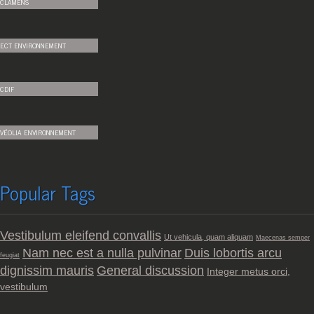
CLAMENS
ECT ENVIRONNEMENT
CDIF
VÉOLIA ENVIRONNEMENT
Popular Tags
Vestibulum eleifend convallis
Ut vehicula, quam aliquam
Maecenas semper
Nam nec est a nulla pulvinar
Duis lobortis arcu
feugiat
dignissim mauris
General discussion
Integer metus orci,
vestibulum