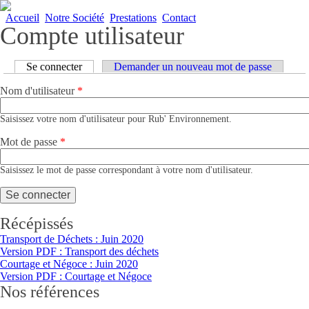
Accueil
Notre Société
Prestations
Contact
Compte utilisateur
Onglets principaux
Se connecter
(onglet actif)
Demander un nouveau mot de passe
Nom d'utilisateur
*
Saisissez votre nom d'utilisateur pour Rub' Environnement.
Mot de passe
*
Saisissez le mot de passe correspondant à votre nom d'utilisateur.
Récépissés
Transport de Déchets : Juin 2020
Version PDF : Transport des déchets
Courtage et Négoce : Juin 2020
Version PDF : Courtage et Négoce
Nos références