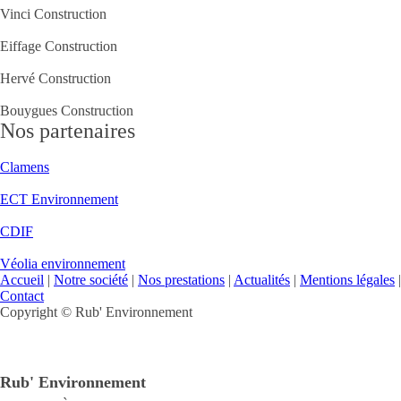
Vinci Construction
Eiffage Construction
Hervé Construction
Bouygues Construction
Nos partenaires
Clamens
ECT Environnement
CDIF
Véolia environnement
Accueil
|
Notre société
|
Nos prestations
|
Actualités
|
Mentions légales
|
Contact
Copyright ©
Rub' Environnement
Rub' Environnement